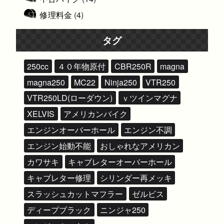
修理料金
(4)
タグ
250cc
４０年物原付
CBR250R
magna
magna250
MC22
Ninja250
VTR250
VTR250LD(ローダウン)
ｖツインマグナ
XELVIS
アメリカンバイク
エンジンオーバーホール
エンジン不調
エンジン始動不能
おしゃれなアメリカン
カワサキ
キャブレターオーバーホール
キャブレター修理
シリンダー再メッキ
スラッシュカットマフラー
ゼルビス
ディープブラック
ニンジャ250