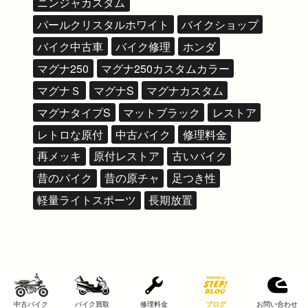
ニンジャカスタム
パールクリスタルホワイト
バイクショップ
バイク中古車
バイク修理
ホンダ
マグナ250
マグナ250カスタムカラー
マグナＳ
マグナS
マグナカスタム
マグナタイプS
マットブラック
レストア
レトロな原付
中古バイク
修理料金
再メッキ
原付レストア
古いバイク
昔のバイク
昔の原チャ
足つき性
軽量ライトスポーツ
長期放置
中古バイク
バイク買取
修理料金
ブログ
お問い合わせ