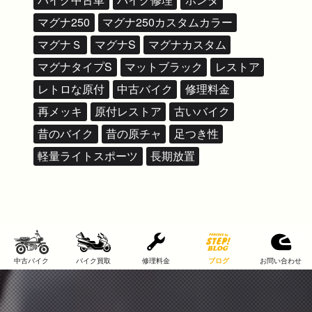
マグナ250
マグナ250カスタムカラー
マグナＳ
マグナS
マグナカスタム
マグナタイプS
マットブラック
レストア
レトロな原付
中古バイク
修理料金
再メッキ
原付レストア
古いバイク
昔のバイク
昔の原チャ
足つき性
軽量ライトスポーツ
長期放置
中古バイク
バイク買取
修理料金
ブログ
お問い合わせ