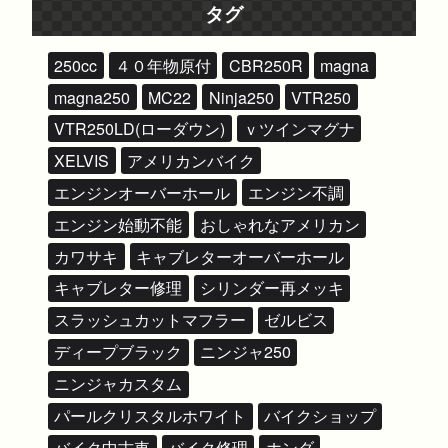
タグ
250cc
４０年物原付
CBR250R
magna
magna250
MC22
Ninja250
VTR250
VTR250LD(ローダウン)
ｖツインマグナ
XELVIS
アメリカンバイク
エンジンオーバーホール
エンジン不調
エンジン始動不能
おしゃれなアメリカン
カワサキ
キャブレターオーバーホール
キャブレター修理
シリンダー再メッキ
スラッシュカットマフラー
ゼルビス
ディープブラック
ニンジャ250
ニンジャカスタム
パールクリスタルホワイト
バイクショップ
バイク中古車
バイク修理
ホンダ