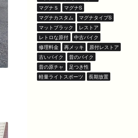
マグナＳ
マグナS
マグナカスタム
マグナタイプS
マットブラック
レストア
レトロな原付
中古バイク
修理料金
再メッキ
原付レストア
古いバイク
昔のバイク
昔の原チャ
足つき性
軽量ライトスポーツ
長期放置