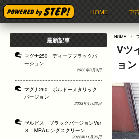
中
HOME
HOME
最新記事
Vツ
マグナ250 ディープブラックバ
ョン
ージョン
2023年8月9日
マグナ250 ボルドーメタリック
バージョン
2023年4月23日
ゼルビス ブラックバージョンVer
３ MRAロングスクリーン
2022年11月26日