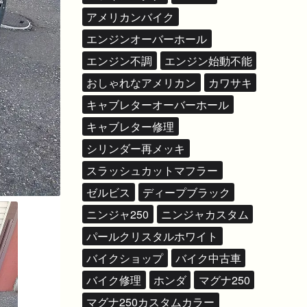
アメリカンバイク
エンジンオーバーホール
エンジン不調
エンジン始動不能
おしゃれなアメリカン
カワサキ
キャブレターオーバーホール
キャブレター修理
シリンダー再メッキ
スラッシュカットマフラー
ゼルビス
ディープブラック
ニンジャ250
ニンジャカスタム
パールクリスタルホワイト
バイクショップ
バイク中古車
バイク修理
ホンダ
マグナ250
マグナ250カスタムカラー