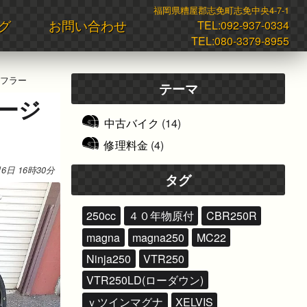
福岡県糟屋郡志免町志免中央4-7-1
グ
お問い合わせ
TEL:
092-937-0334
TEL:
080-3379-8955
マフラー
テーマ
ージ
中古バイク
(14)
修理料金
(4)
月6日 16時30分
タグ
250cc
４０年物原付
CBR250R
magna
magna250
MC22
Ninja250
VTR250
VTR250LD(ローダウン)
ｖツインマグナ
XELVIS