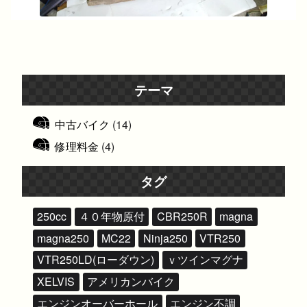
テーマ
中古バイク
(14)
修理料金
(4)
タグ
250cc
４０年物原付
CBR250R
magna
magna250
MC22
Ninja250
VTR250
VTR250LD(ローダウン)
ｖツインマグナ
XELVIS
アメリカンバイク
エンジンオーバーホール
エンジン不調