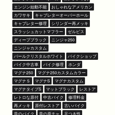
エンジン始動不能
おしゃれなアメリカン
カワサキ
キャブレターオーバーホール
キャブレター修理
シリンダー再メッキ
スラッシュカットマフラー
ゼルビス
ディープブラック
ニンジャ250
ニンジャカスタム
パールクリスタルホワイト
バイクショップ
バイク中古車
バイク修理
ホンダ
マグナ250
マグナ250カスタムカラー
マグナＳ
マグナS
マグナカスタム
マグナタイプS
マットブラック
レストア
レトロな原付
中古バイク
修理料金
再メッキ
原付レストア
古いバイク
昔のバイク
昔の原チャ
足つき性